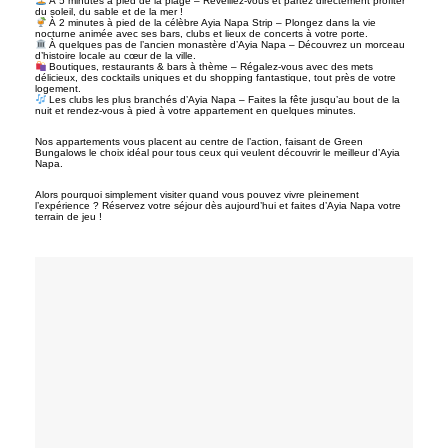
À 5 minutes à pied de la plage – Réveillez-vous et partez directement profiter
du soleil, du sable et de la mer !
À 2 minutes à pied de la célèbre Ayia Napa Strip – Plongez dans la vie
nocturne animée avec ses bars, clubs et lieux de concerts à votre porte.
À quelques pas de l’ancien monastère d’Ayia Napa – Découvrez un morceau
d’histoire locale au cœur de la ville.
Boutiques, restaurants & bars à thème – Régalez-vous avec des mets
délicieux, des cocktails uniques et du shopping fantastique, tout près de votre
logement.
Les clubs les plus branchés d’Ayia Napa – Faites la fête jusqu’au bout de la
nuit et rendez-vous à pied à votre appartement en quelques minutes.
Nos appartements vous placent au centre de l’action, faisant de Green
Bungalows le choix idéal pour tous ceux qui veulent découvrir le meilleur d’Ayia
Napa.
Alors pourquoi simplement visiter quand vous pouvez vivre pleinement
l’expérience ? Réservez votre séjour dès aujourd’hui et faites d’Ayia Napa votre
terrain de jeu !